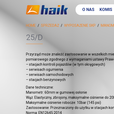
O NAS
KOMIS
HOME
SPRZEDAŻ
WYPOSAŻENIE SKP
MANOM
25/D
Przyrząd może znaleźć zastosowanie w wszelkich miej
pomiarowego zgodnego z wymaganiami ustawy Prawo o
– stacjach kontroli pojazdów (w tym okręgowych)
– serwisach ogumienia
– serwisach samochodowych
– stacjach benzynowych
Dane techniczne:
Manometr: 60mm w gumowej osłonie
Wąż: Elastyczny, zbrojony, maksymalne ciśnienie do 
Maksymalne ciśnienie robocze: 10bar (145 psi)
Zastosowanie: Przeznaczony do użytku w stacjach kon
Norma: EN12645:2014