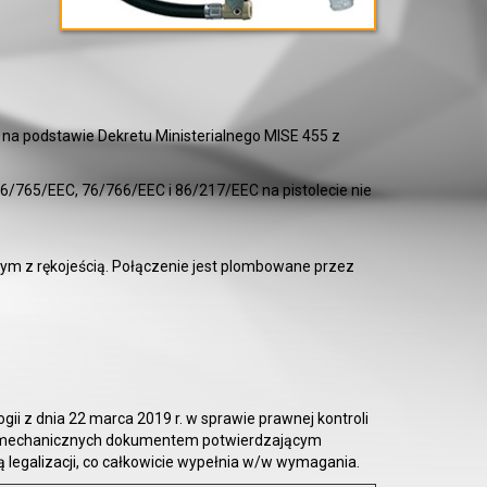
 na podstawie Dekretu Ministerialnego MISE 455 z
/765/EEC, 76/766/EEC i 86/217/EEC na pistolecie nie
 z rękojeścią. Połączenie jest plombowane przez
ii z dnia 22 marca 2019 r. w sprawie prawnej kontroli
ów mechanicznych dokumentem potwierdzającym
ą legalizacji, co całkowicie wypełnia w/w wymagania.