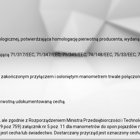
rologicznej, potwierdzająca homologację pierwotną producenta, wydaną
jącą 71/317/EEC, 71/347/EEC, 71/349/EEC, 74/148/EEC, 75/33/EEC, 76
 zakończonym przyłączem i osłoniętym manometrem trwale połączonym
 pierwotną udokumentowaną cechą.
 ale zgodnie z Rozporządzeniem Ministra Przedsiębiorczości i Technolog
019 poz 759) załącznik nr 5 poz. 11 dla manometrów do opon pojazd
i) jest cecha lub świadectwo. Dostarczany przyrząd jest oznaczony cech