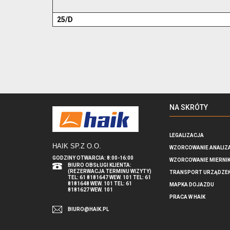
25/D
NA SKRÓTY
LEGALIZACJA
HAIK SP.Z O.O
.
WZORCOWANIE ANALIZ
GODZINY OTWARCIA: 8:00-16:00
WZORCOWANIE MIERNI
BIURO OBSŁUGI KLIENTA:
(REZERWACJA TERMINU WIZYTY)
TRANSPORT URZĄDZE
TEL: 61 8181647 WEW. 101 TEL: 61
8181648 WEW. 101 TEL: 61
MAPKA DOJAZDU
8181627 WEW. 101
PRACA W HAIK
BIURO@HAIK.PL