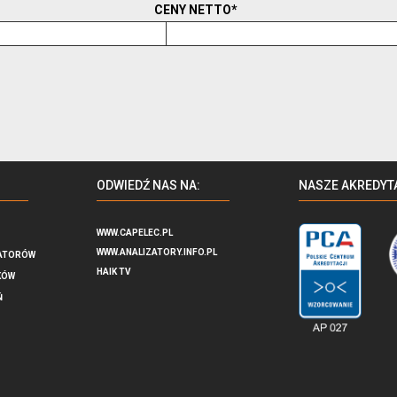
CENY NETTO*
ODWIEDŹ NAS NA:
NASZE AKREDYT
WWW.CAPELEC.PL
WWW.ANALIZATORY.INFO.PL
ATORÓW
HAIK TV
KÓW
Ń