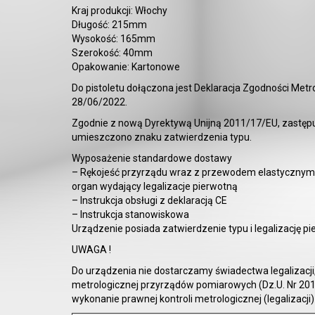
Kraj produkcji: Włochy
Długość: 215mm
Wysokość: 165mm
Szerokość: 40mm
Opakowanie: Kartonowe
Do pistoletu dołączona jest Deklaracja Zgodności Met
28/06/2022.
Zgodnie z nową Dyrektywą Unijną 2011/17/EU, zastępu
umieszczono znaku zatwierdzenia typu.
Wyposażenie standardowe dostawy
– Rękojeść przyrządu wraz z przewodem elastycznym
organ wydający legalizacje pierwotną
– Instrukcja obsługi z deklaracją CE
– Instrukcja stanowiskowa
Urządzenie posiada zatwierdzenie typu i legalizację
UWAGA !
Do urządzenia nie dostarczamy świadectwa legalizacji,
metrologicznej przyrządów pomiarowych (Dz.U. Nr 2
wykonanie prawnej kontroli metrologicznej (legalizacj