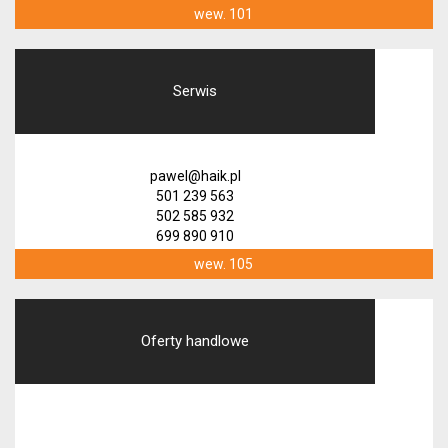
wew. 101
Serwis
pawel@haik.pl
501 239 563
502 585 932
699 890 910
wew. 105
Oferty handlowe