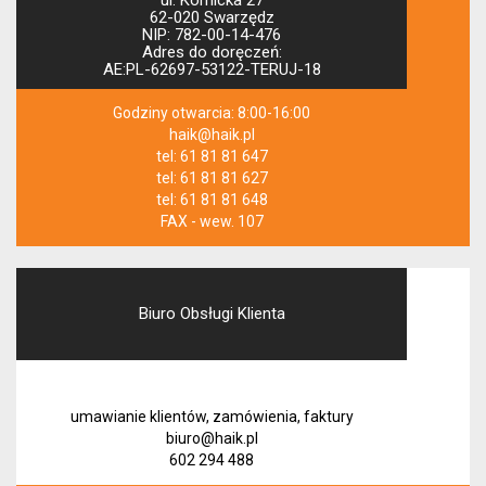
ul. Kórnicka 27
62-020 Swarzędz
NIP: 782-00-14-476
Adres do doręczeń:
AE:PL-62697-53122-TERUJ-18
Godziny otwarcia: 8:00-16:00
haik@haik.pl
tel: 61 81 81 647
tel: 61 81 81 627
tel: 61 81 81 648
FAX - wew. 107
Biuro Obsługi Klienta
umawianie klientów, zamówienia, faktury
biuro@haik.pl
602 294 488