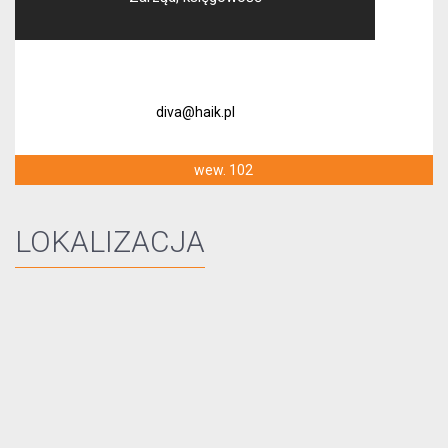
diva@haik.pl
wew. 102
LOKALIZACJA