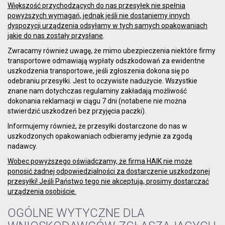
Większość przychodzących do nas przesyłek nie spełnia
powyższych wymagań, jednak jeśli nie dostaniemy innych
dyspozycji urządzenia odsyłamy w tych samych opakowaniach
jakie do nas zostały przysłane
.
Zwracamy również uwagę, że mimo ubezpieczenia niektóre firmy
transportowe odmawiają wypłaty odszkodowań za ewidentne
uszkodzenia transportowe, jeśli zgłoszenia dokona się po
odebraniu przesyłki. Jest to oczywiste nadużycie. Wszystkie
znane nam dotychczas regulaminy zakładają możliwość
dokonania reklamacji w ciągu 7 dni (notabene nie można
stwierdzić uszkodzeń bez przyjęcia paczki).
Informujemy również, że przesyłki dostarczone do nas w
uszkodzonych opakowaniach odbieramy jedynie za zgodą
nadawcy.
Wobec powyższego oświadczamy, że firma HAIK nie może
ponosić żadnej odpowiedzialności za dostarczenie uszkodzonej
przesyłki! Jeśli Państwo tego nie akceptują, prosimy dostarczać
urządzenia osobiście.
OGÓLNE WYTYCZNE DLA