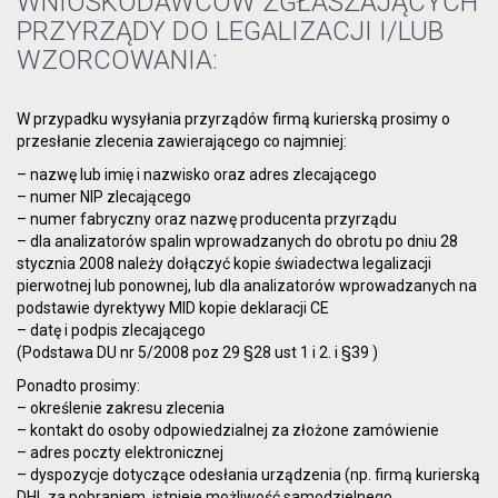
WNIOSKODAWCÓW ZGŁASZAJĄCYCH
PRZYRZĄDY DO LEGALIZACJI I/LUB
WZORCOWANIA:
W przypadku wysyłania przyrządów firmą kurierską prosimy o
przesłanie zlecenia zawierającego co najmniej:
– nazwę lub imię i nazwisko oraz adres zlecającego
– numer NIP zlecającego
– numer fabryczny oraz nazwę producenta przyrządu
– dla analizatorów spalin wprowadzanych do obrotu po dniu 28
stycznia 2008 należy dołączyć kopie świadectwa legalizacji
pierwotnej lub ponownej, lub dla analizatorów wprowadzanych na
podstawie dyrektywy MID kopie deklaracji CE
– datę i podpis zlecającego
(Podstawa DU nr 5/2008 poz 29 §28 ust 1 i 2. i §39 )
Ponadto prosimy:
– określenie zakresu zlecenia
– kontakt do osoby odpowiedzialnej za złożone zamówienie
– adres poczty elektronicznej
– dyspozycje dotyczące odesłania urządzenia (np. firmą kurierską
DHL za pobraniem, istnieje możliwość samodzielnego