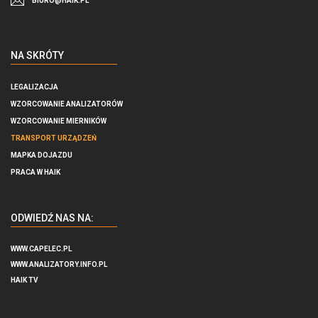
BIURO@HAIK.PL
NA SKRÓTY
LEGALIZACJA
WZORCOWANIE ANALIZATORÓW
WZORCOWANIE MIERNIKÓW
TRANSPORT URZĄDZEŃ
MAPKA DOJAZDU
PRACA W HAIK
ODWIEDŹ NAS NA:
WWW.CAPELEC.PL
WWW.ANALIZATORY.INFO.PL
HAIK TV