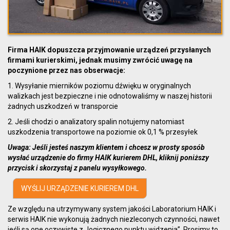
Firma HAIK dopuszcza przyjmowanie urządzeń przysłanych
firmami kurierskimi, jednak musimy zwrócić uwagę na
poczynione przez nas obserwacje:
1. Wysyłanie mierników poziomu dźwięku w oryginalnych
walizkach jest bezpieczne i nie odnotowaliśmy w naszej historii
żadnych uszkodzeń w transporcie
2. Jeśli chodzi o analizatory spalin notujemy natomiast
uszkodzenia transportowe na poziomie ok 0,1 % przesyłek
Uwaga:
Jeśli jesteś naszym klientem i chcesz w prosty sposób
wysłać urządzenie do firmy HAIK kurierem DHL, kliknij poniższy
przycisk i skorzystaj z panelu wysyłkowego.
WYŚLIJ URZĄDZENIE KURIEREM DHL
Ze względu na utrzymywany system jakości Laboratorium HAIK i
serwis HAIK nie wykonują żadnych niezleconych czynności, nawet
jeśli są one oczywiste z „logicznego punktu widzenia”. Prosimy to