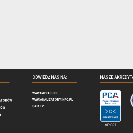
ODWIEDŹ NAS NA:
NASZE AKREDYT
WWW.CAPELEC.PL
WWW.ANALIZATORY.INFO.PL
ATORÓW
HAIK TV
KÓW
Ń