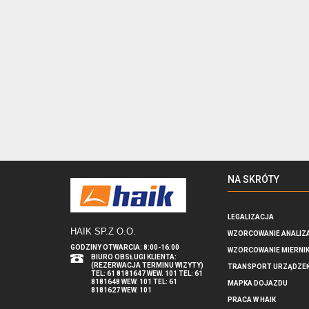
NA SKRÓTY
LEGALIZACJA
HAIK SP.Z O.O
.
WZORCOWANIE ANALIZ
GODZINY OTWARCIA: 8:00-16:00
WZORCOWANIE MIERNI
BIURO OBSŁUGI KLIENTA:
(REZERWACJA TERMINU WIZYTY)
TRANSPORT URZĄDZE
TEL: 61 8181647 WEW. 101 TEL: 61
8181648 WEW. 101 TEL: 61
MAPKA DOJAZDU
8181627 WEW. 101
PRACA W HAIK