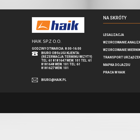
NA SKRÓTY
LEGALIZACJA
HAIK SP.Z O.O
.
WZORCOWANIE ANALIZ
GODZINY OTWARCIA: 8:00-16:00
WZORCOWANIE MIERNI
BIURO OBSŁUGI KLIENTA:
(REZERWACJA TERMINU WIZYTY)
TRANSPORT URZĄDZE
TEL: 61 8181647 WEW. 101 TEL: 61
8181648 WEW. 101 TEL: 61
MAPKA DOJAZDU
8181627 WEW. 101
PRACA W HAIK
BIURO@HAIK.PL