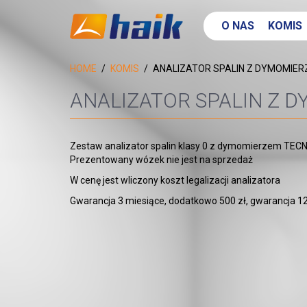
O NAS
KOMIS
HOME
KOMIS
ANALIZATOR SPALIN Z DYMOMIE
ANALIZATOR SPALIN Z 
Zestaw analizator spalin klasy 0 z dymomierzem T
Prezentowany wózek nie jest na sprzedaż
W cenę jest wliczony koszt legalizacji analizatora
Gwarancja 3 miesiące, dodatkowo 500 zł, gwarancja 1