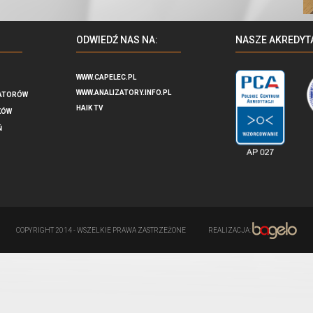
ODWIEDŹ NAS NA:
NASZE AKREDYT
WWW.CAPELEC.PL
WWW.ANALIZATORY.INFO.PL
ATORÓW
HAIK TV
KÓW
Ń
COPYRIGHT 2014 - WSZELKIE PRAWA ZASTRZEŻONE
REALIZACJA: