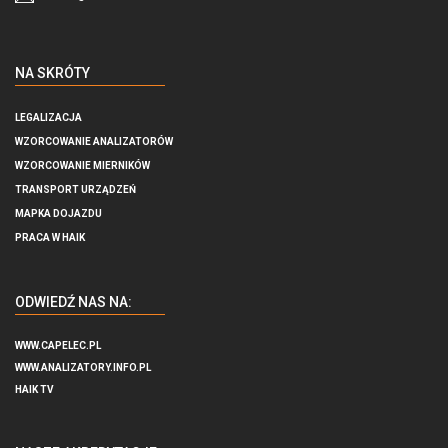
NA SKRÓTY
LEGALIZACJA
WZORCOWANIE ANALIZATORÓW
WZORCOWANIE MIERNIKÓW
TRANSPORT URZĄDZEŃ
MAPKA DOJAZDU
PRACA W HAIK
ODWIEDŹ NAS NA:
WWW.CAPELEC.PL
WWW.ANALIZATORY.INFO.PL
HAIK TV