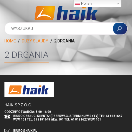
Polish
HOME
DUŻY SLAJDY
2 DRGANIA
2 DRGANIA
HAIK SP.Z O.O
.
GODZINY OTWARCIA: 8:00-16:00
BIURO OBSŁUGI KLIENTA: (REZERWACJA TERMINU WIZYTY) TEL: 61 8181647
WEW. 101 TEL: 61 8181648 WEW. 101 TEL: 61 8181627 WEW. 101
BIURO@HAIK.PL